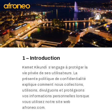
AFRONEO
PAVILLON DU
SÉNÉGAL
MARKET
LA SCÈNE
AFYA
1 – Introduction
DEVENIR
EXPOSANT
Kemet Kikundi s’engage à protéger la
vie privée de ses utilisateurs. La
présente politique de confidentialité
explique comment nous collectons,
utilisons, divulguons et protégeons
vos informations personnelles lorsque
vous utilisez notre site web
afroneo.com.