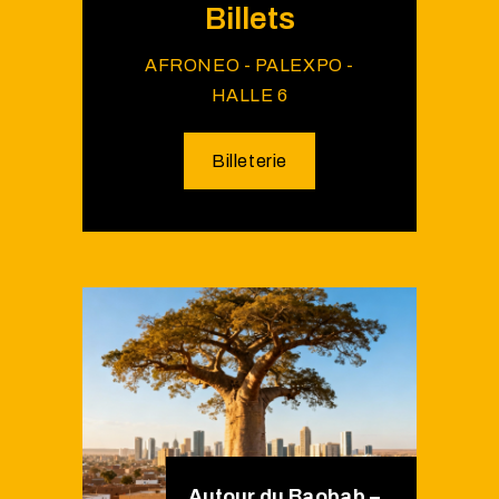
Billets
AFRONEO - PALEXPO -
HALLE 6
Billeterie
Autour du Baobab –