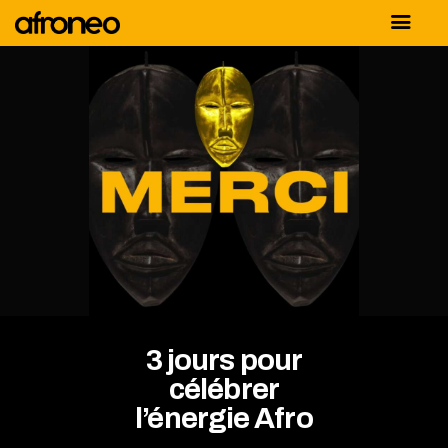
AFRONEO
PAVILLON DU
SÉNÉGAL
MARKET
LA SCÈNE
AFYA
DEVENIR
EXPOSANT
3 jours pour
célébrer
l’énergie Afro