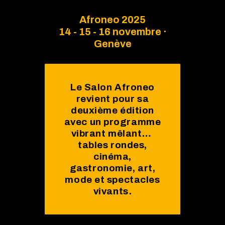
Afroneo 2025
14 - 15 - 16 novembre ·
Genève
Le Salon Afroneo
revient pour sa
deuxième édition
avec un programme
vibrant mêlant…
tables rondes,
cinéma,
gastronomie, art,
mode et spectacles
vivants.