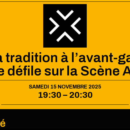
a tradition à l’avant-g
ue défile sur la Scène 
SAMEDI 15 NOVEMBRE 2025
19:30 – 20:30
lé