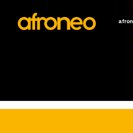
A
P
afro
M
L
A
D