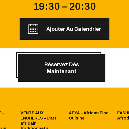
19:30 – 20:30
Ajouter Au Calendrier
Réservez Dès
Maintenant
 –
VENTE AUX
AFYA – African Fine
FASH
ENCHERES – L’art
Cuisine
Afro
africain
cain
traditionnel à