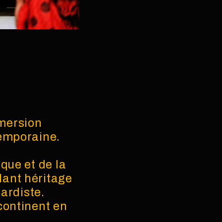
mmersion
temporaine.
que et de la
lant héritage
gardiste.
continent en