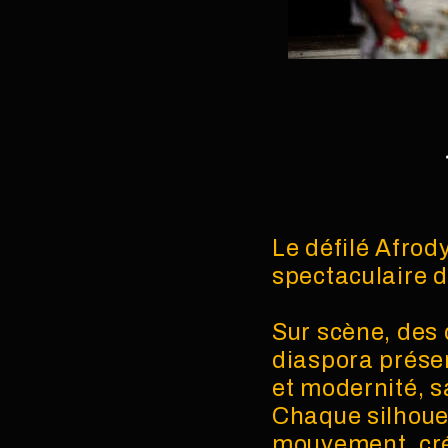
Le défilé Afro
spectaculaire d
Sur scène, des 
diaspora prése
et modernité, sa
Chaque silhouet
mouvement, créa