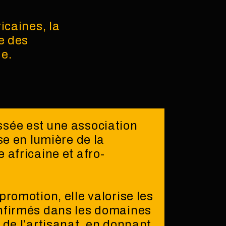
icaines, la
e des
de.
sée est une association
se en lumière de la
 africaine et afro-
promotion, elle valorise les
nfirmés dans les domaines
 de l’artisanat, en donnant