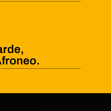
arde,
Afroneo.