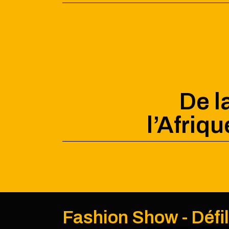
De l
l’Afriq
Fashion Show - Défi