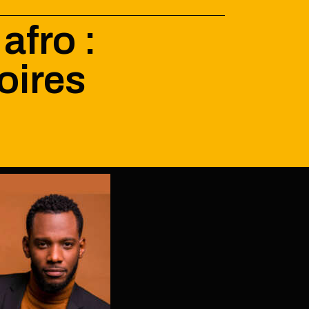
afro :
oires