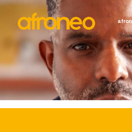
A
P
afro
M
L
A
D