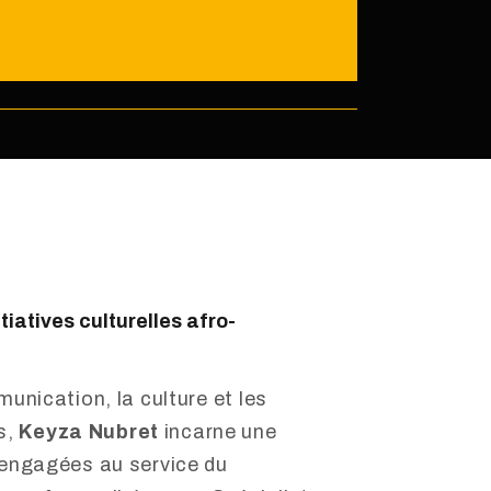
iatives culturelles afro-
nication, la culture et les
s,
Keyza Nubret
incarne une
engagées au service du