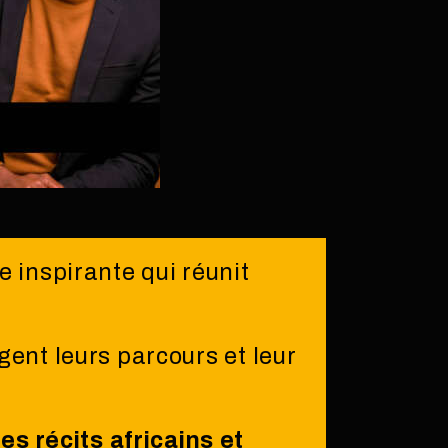
 inspirante qui réunit
gent leurs parcours et leur
des récits africains et