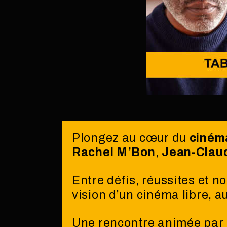
Plongez au cœur du
ciném
Rachel M’Bon
,
Jean-Clau
Entre défis, réussites et n
vision d’un cinéma libre, a
Une rencontre animée par