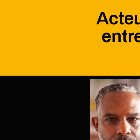
Acteu
entr