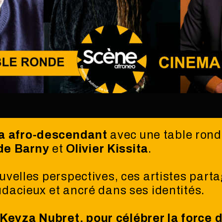
a afro-descendant
avec une table ronde
de Barny
et
Olivier Kissita
.
ouvelles perspectives, ces artistes parta
udacieux et ancré dans ses identités.
Keyza Nubret
, pour célébrer la force 