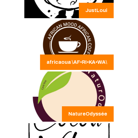
JustLoui
africaoua \AF•RI•KA•WA\
NatureOdyssée