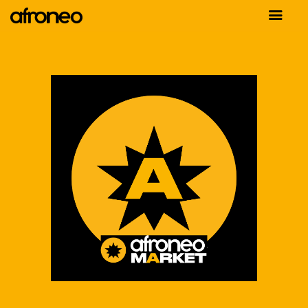
AFRONEO
PAVILLON DU
SÉNÉGAL
MARKET
LA SCÈNE
AFYA
DEVENIR
EXPOSANT