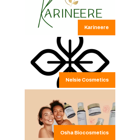
Karineere
Nelsie Cosmetics
Osha Biocosmetics