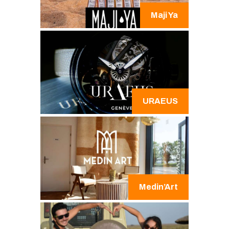
Maji Ya
URAEUS
Medin’Art