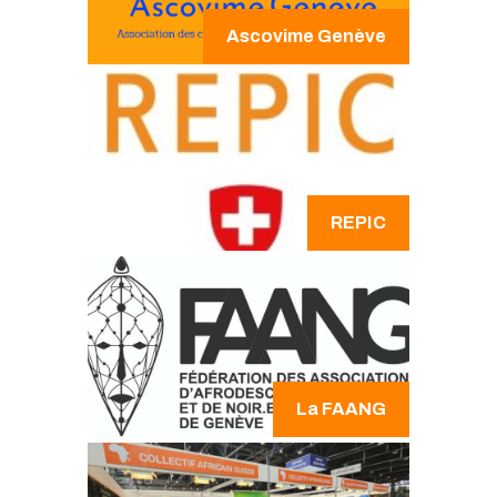
Ascovime Genève
REPIC
La FAANG