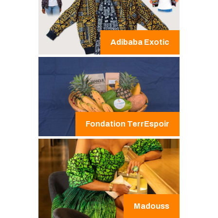
Adibaba Exotic
Fondation TerrEspoir
Madouss