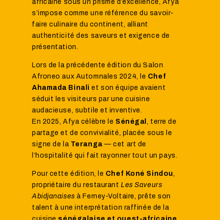
africaine sous un prisme d’excellence, Afya
s’impose comme une référence du savoir-
faire culinaire du continent, alliant
authenticité des saveurs et exigence de
présentation.
Lors de la précédente édition du Salon
Afroneo aux Automnales 2024, le
Chef
Ahamada Binali
et son équipe avaient
séduit les visiteurs par une cuisine
audacieuse, subtile et inventive.
En 2025, Afya célèbre le
Sénégal
, terre de
partage et de convivialité, placée sous le
signe de la
Teranga
— cet art de
l’hospitalité qui fait rayonner tout un pays.
Pour cette édition, le
Chef Koné Sindou
,
propriétaire du restaurant
Les Saveurs
Abidjanaises
à Ferney-Voltaire, prête son
talent à une interprétation raffinée de la
cuisine
sénégalaise et ouest-africaine
,