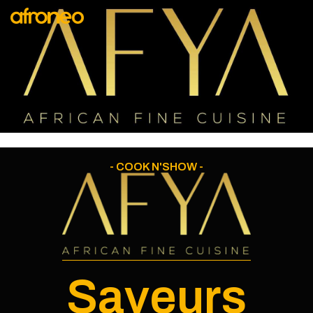
AFRONEO
PAVILLON DU
SÉNÉGAL
MARKET
LA SCÈNE
AFYA
DEVENIR
- COOK N'SHOW -
EXPOSANT
Saveurs