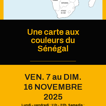
Une carte aux
couleurs du
Sénégal
VEN. 7 au DIM.
16 NOVEMBRE
2025
Lundi – vendredi : 11h - 22h. Samedis :