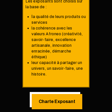
Les exposants sont choisis sur
la base de :
l
a qualité de leurs produits ou
services
la cohérence avec les
valeurs Afroneo (créativité,
savoir-faire, excellence
artisanale, innovation
enracinée, démarche
éthique)
leur capacité à partager un
univers, un savoir-faire, une
.
histoire
Charte Exposant