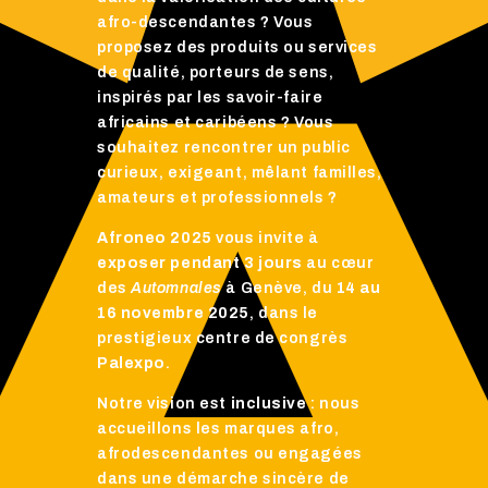
afro-descendantes ? Vous
proposez des produits ou services
de qualité, porteurs de sens,
inspirés par les savoir-faire
africains et caribéens ? Vous
souhaitez rencontrer un public
curieux, exigeant, mêlant familles,
amateurs et professionnels ?
Afroneo 2025
vous invite à
exposer pendant 3 jours
au cœur
des
Automnales
à Genève, du
14 au
16 novembre 2025
, dans le
prestigieux centre de congrès
Palexpo
.
Notre vision est
inclusive
: nous
accueillons les marques afro,
afrodescendantes ou engagées
dans une démarche sincère de