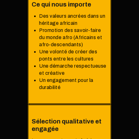
Ce qui nous importe
Des valeurs ancrées dans un
héritage africain
Promotion des savoir-faire
du monde afro (Africains et
afro-descendants)
Une volonté de créer des
ponts entre les cultures
Une démarche respectueuse
et créative
Un engagement pour la
durabilité
Sélection qualitative et
engagée