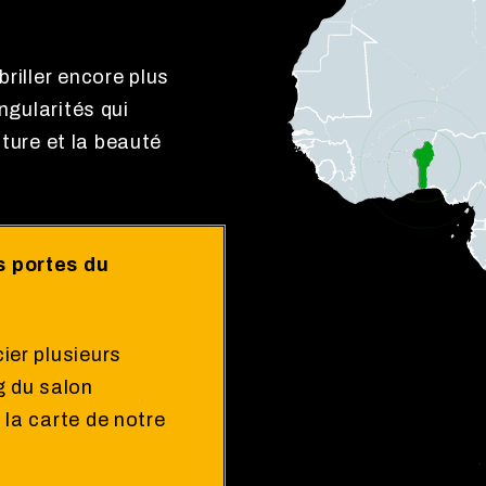
briller encore plus
ingularités qui
ulture et la beauté
s portes du
ier plusieurs
g du salon
 la carte de notre