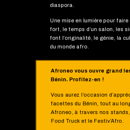
diaspora.
Une mise en lumière pour faire 
fort, le temps d’un salon, les s
font l’originalité, le génie, la c
du monde afro.
Afroneo vous ouvre grand le
Bénin. Profitez-en !
Vous aurez l’occasion d’appréc
facettes du Bénin, tout au lon
Afroneo, à travers nos stands,
Food Truck et le Festiv’Afro.