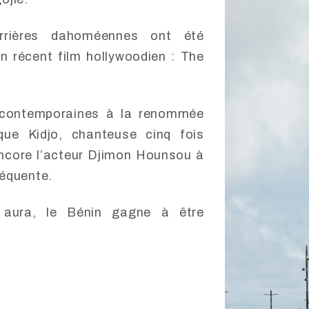
rrières dahoméennes ont été
 récent film hollywoodien : The
s contemporaines à la renommée
lique Kidjo, chanteuse cinq fois
core l’acteur Djimon Hounsou à
séquente.
 aura, le Bénin gagne à être