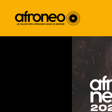
A
P
M
L
A
D