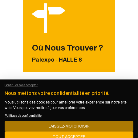
Où Nous Trouver ?
Palexpo - HALLE 6
Continuer sans accepter
Nous mettons votre confidentialité en priorité.
Nous utilisons des cookies pour améliorer votre expérience sur notre site
KEMET KIKUNDI
© 2026. Tous droits
web. Vous pouvez mettre à jour vos préférences.
réservés.
Politique de confidentialité
Politique de confidentialité
–
Mentions
légales
LAISSEZ-MOI CHOISIR
Contact
–
Devenir Exposant
–
Devenir
TOUT ACCEPTER