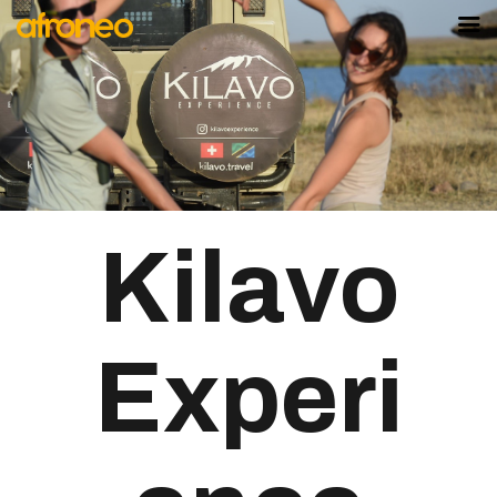
AFRONEO
PAVILLON DU
SÉNÉGAL
MARKET
LA SCÈNE
AFYA
Kilavo
DEVENIR
EXPOSANT
Experi