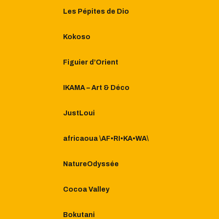
Les Pépites de Dio
Kokoso
Figuier d’Orient
IKAMA – Art & Déco
JustLoui
africaoua \AF•RI•KA•WA\
NatureOdyssée
Cocoa Valley
Bokutani