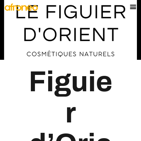
AFRONEO
PAVILLON DU
SÉNÉGAL
MARKET
LA SCÈNE
AFYA
Figuie
DEVENIR
EXPOSANT
r