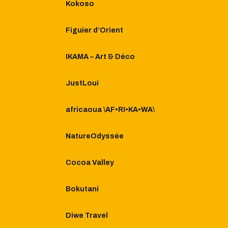
Kokoso
Figuier d’Orient
IKAMA – Art & Déco
JustLoui
africaoua \AF•RI•KA•WA\
NatureOdyssée
Cocoa Valley
Bokutani
Diwe Travel