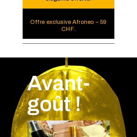
Offre exclusive Afroneo – 59
CHF.
Avant-
goût !