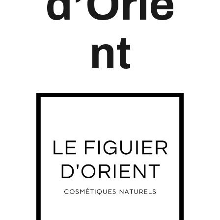
d’Orie
nt