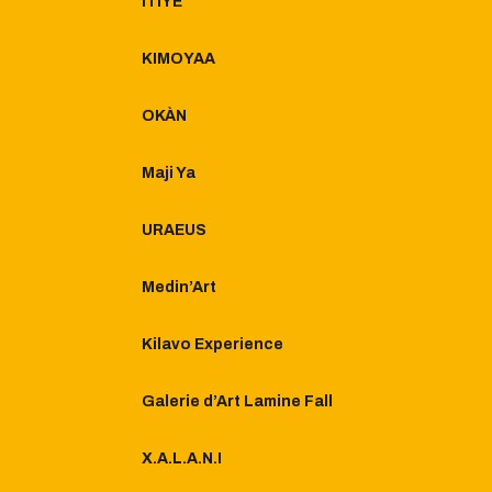
ITIYE
KIMOYAA
OKÀN
Maji Ya
URAEUS
Medin’Art
Kilavo Experience
Galerie d’Art Lamine Fall​
X.A.L.A.N.I