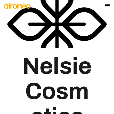
AFRONEO
PAVILLON DU
SÉNÉGAL
MARKET
LA SCÈNE
AFYA
Nelsie
DEVENIR
EXPOSANT
Cosm