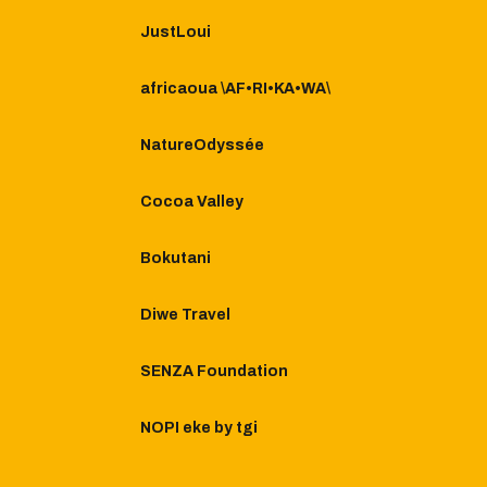
JustLoui
africaoua \AF•RI•KA•WA\
NatureOdyssée
Cocoa Valley
Bokutani
Diwe Travel
SENZA Foundation
NOPI eke by tgi