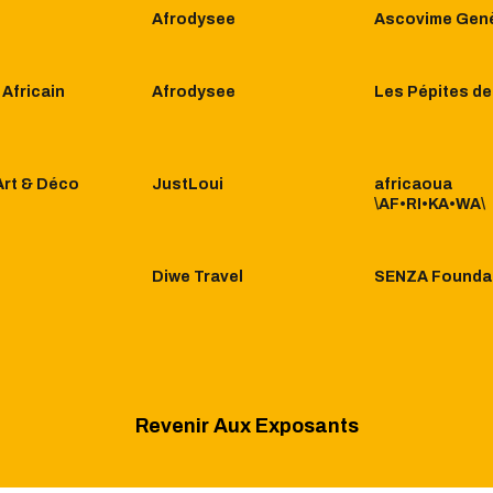
Afrodysee
Ascovime Gen
 Africain
Afrodysee
Les Pépites de
Art & Déco
JustLoui
africaoua
\AF•RI•KA•WA\
i
Diwe Travel
SENZA Founda
Revenir Aux Exposants