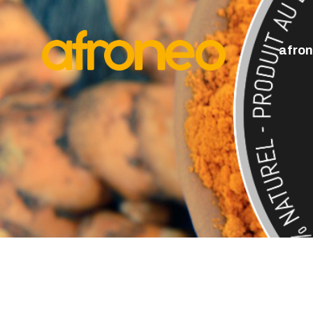
A
P
afro
M
L
A
D