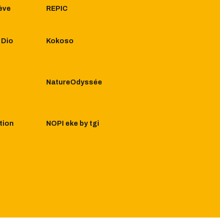
ève
REPIC
 Dio
Kokoso
NatureOdyssée
tion
NOPI eke by tgi