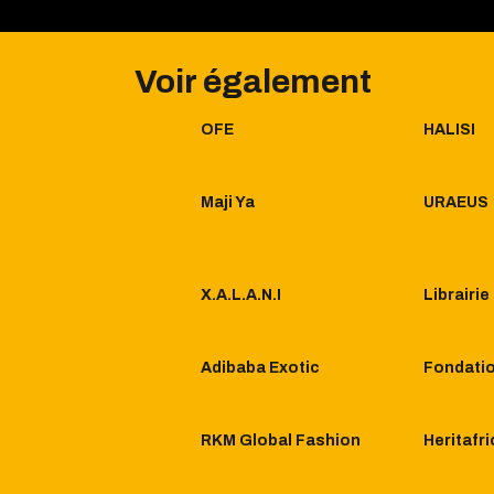
Voir également
OFE
HALISI
Maji Ya
URAEUS
X.A.L.A.N.I
Librairi
Adibaba Exotic
Fondatio
RKM Global Fashion
Heritafri