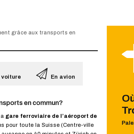
ent grâce aux transports en
 voiture
En avion
Où
ansports en commun?
Tr
 la
gare ferroviaire de l’aéroport de
Pale
s pour toute la Suisse (Centre-ville
Lausanne en 40 minutes et Zürich en