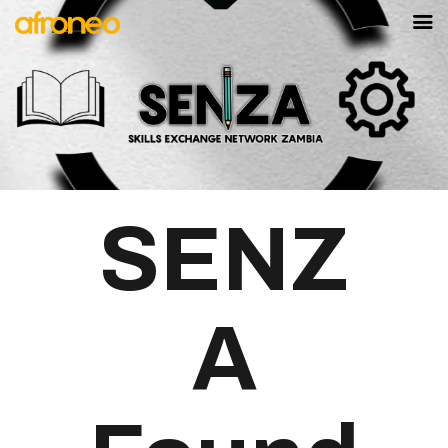
AFRONEO
PAVILLON DU
SÉNÉGAL
MARKET
LA SCÈNE
AFYA
SENZ
DEVENIR
EXPOSANT
A