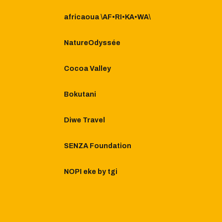
africaoua \AF•RI•KA•WA\
NatureOdyssée
Cocoa Valley
Bokutani
Diwe Travel
SENZA Foundation
NOPI eke by tgi