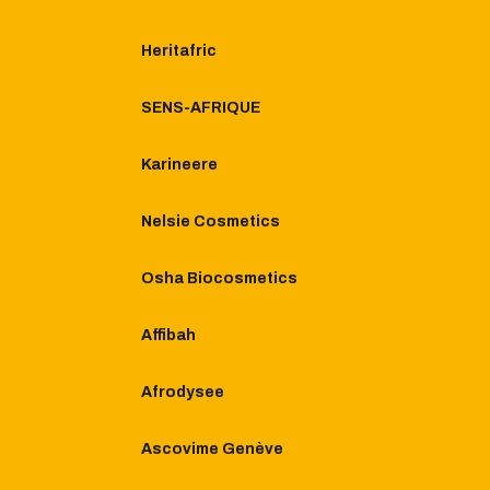
Heritafric
SENS-AFRIQUE
Karineere
Nelsie Cosmetics
Osha Biocosmetics
Affibah
Afrodysee
Ascovime Genève