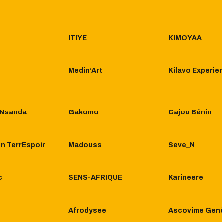
ITIYE
KIMOYAA
Medin’Art
Kilavo Experie
e Nsanda
Gakomo
Cajou Bénin
n TerrEspoir
Madouss
Seve_N
c
SENS-AFRIQUE
Karineere
Afrodysee
Ascovime Gen