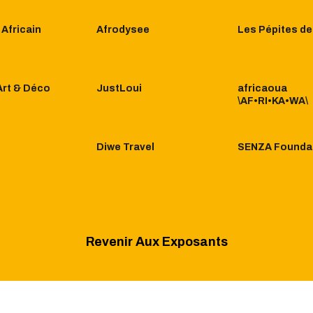
 Africain
Afrodysee
Les Pépites de
Art & Déco
JustLoui
africaoua
\AF•RI•KA•WA\
i
Diwe Travel
SENZA Founda
Revenir Aux Exposants