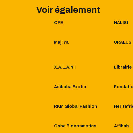
Voir également
OFE
HALISI
Maji Ya
URAEUS
X.A.L.A.N.I
Librairi
Adibaba Exotic
Fondatio
RKM Global Fashion
Heritafri
Osha Biocosmetics
Affibah