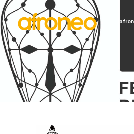
A
P
afro
M
L
A
D