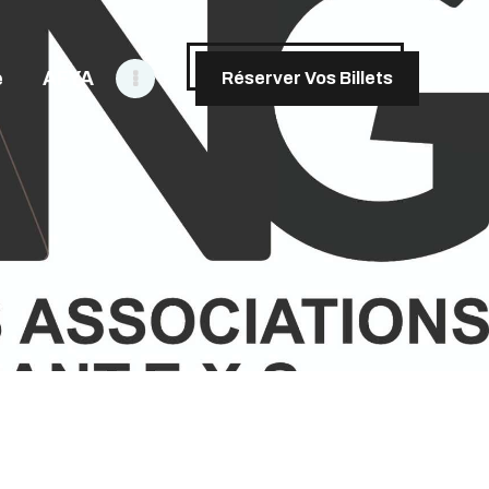
e
AFYA
Réserver Vos Billets